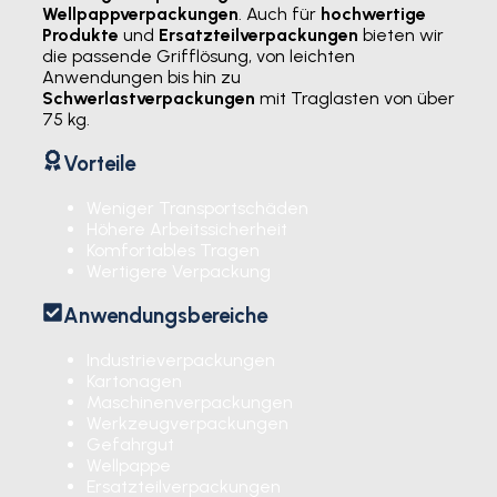
Wellpappverpackungen
. Auch für
hochwertige
Produkte
und
Ersatzteilverpackungen
bieten wir
die passende Grifflösung, von leichten
Anwendungen bis hin zu
Schwerlastverpackungen
mit Traglasten von über
75 kg.
Vorteile
Weniger Transportschäden
Höhere Arbeitssicherheit
Komfortables Tragen
Wertigere Verpackung
Anwendungsbereiche
Industrieverpackungen
Kartonagen
Maschinenverpackungen
Werkzeugverpackungen
Gefahrgut
Wellpappe
Ersatzteilverpackungen