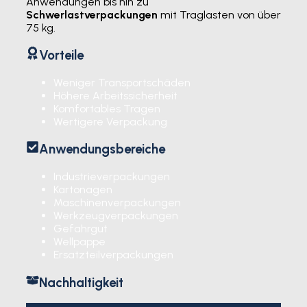
Anwendungen bis hin zu
Schwerlastverpackungen
mit Traglasten von über
75 kg.
Vorteile
Weniger Transportschäden
Höhere Arbeitssicherheit
Komfortables Tragen
Wertigere Verpackung
Anwendungsbereiche
Industrieverpackungen
Kartonagen
Maschinenverpackungen
Werkzeugverpackungen
Gefahrgut
Wellpappe
Ersatzteilverpackungen
Nachhaltigkeit