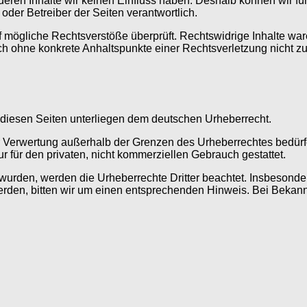
f deren Inhalte wir keinen Einfluss haben. Deshalb können wir 
r oder Betreiber der Seiten verantwortlich.
f mögliche Rechtsverstöße überprüft. Rechtswidrige Inhalte war
edoch ohne konkrete Anhaltspunkte einer Rechtsverletzung nich
f diesen Seiten unterliegen dem deutschen Urheberrecht.
der Verwertung außerhalb der Grenzen des Urheberrechtes bedür
für den privaten, nicht kommerziellen Gebrauch gestattet.
lt wurden, werden die Urheberrechte Dritter beachtet. Insbesonde
rden, bitten wir um einen entsprechenden Hinweis. Bei Bekann